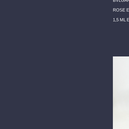
BVLGAR
ROSE E
1,5 ML