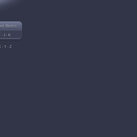
er Items
I - J - K
 - Y - Z