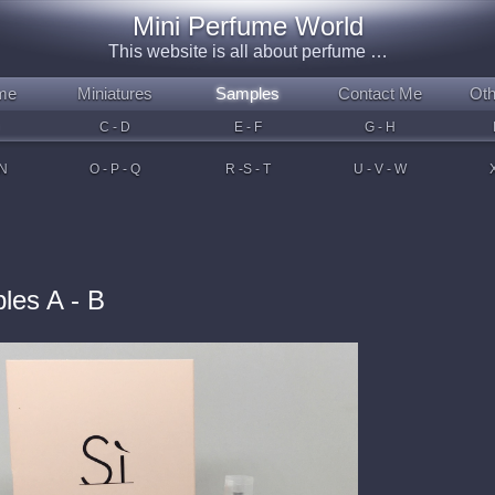
Mini Perfume World
This website is all about perfume …
me
Miniatures
Samples
Contact Me
Oth
C - D
E - F
G - H
 N
O - P - Q
R -S - T
U - V - W
X
les A - B