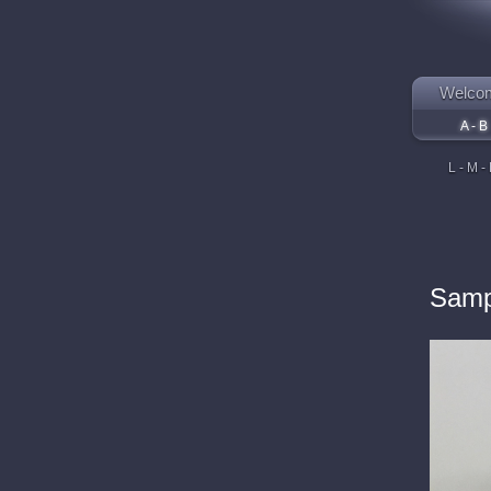
Welco
A - B
L - M -
Samp