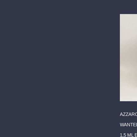
AZZAR
WANTED
1,5 ML