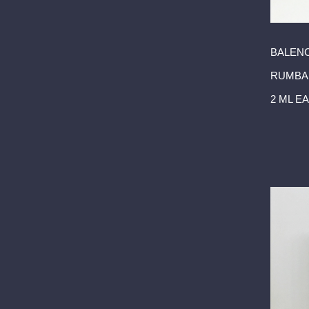
BALEN
RUMBA
2 ML E