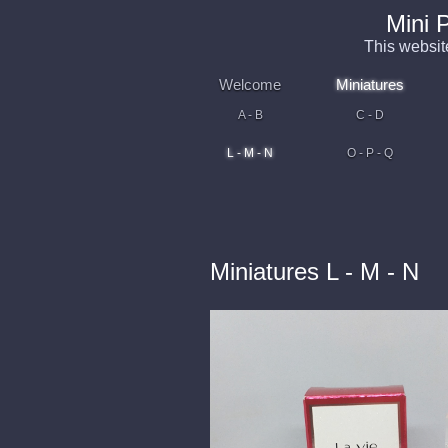
Mini 
This websit
Welcome
Miniatures
A - B
C - D
L - M - N
O - P - Q
Miniatures L - M - N